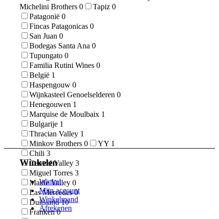
Michelini Brothers
0
Tapiz
0
Patagonië
0
Fincas Patagonicas
0
San Juan
0
Bodegas Santa Ana
0
Tupungato
0
Familia Rutini Wines
0
België
1
Haspengouw
0
Wijnkasteel Genoelselderen
0
Henegouwen
1
Marquise de Moulbaix
1
Bulgarije
1
Thracian Valley
1
Minkov Brothers
0
YY
1
Chili
3
Winkelen
Central Valley
3
Miguel Torres
3
Winkel
Maule Valley
0
Mijn account
Las Mercedes
0
Winkelmand
Duitsland
10
Afrekenen
Franken
0