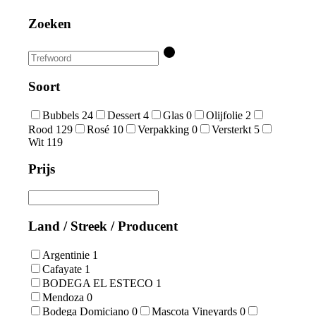
Zoeken
Soort
Bubbels
24
Dessert
4
Glas
0
Olijfolie
2
Rood
129
Rosé
10
Verpakking
0
Versterkt
5
Wit
119
Prijs
Land / Streek / Producent
Argentinie
1
Cafayate
1
BODEGA EL ESTECO
1
Mendoza
0
Bodega Domiciano
0
Mascota Vineyards
0