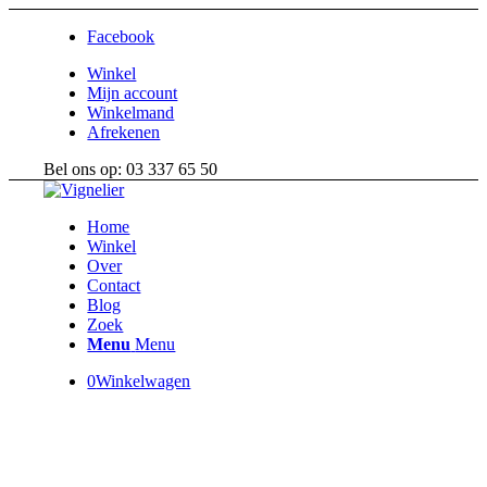
Facebook
Winkel
Mijn account
Winkelmand
Afrekenen
Bel ons op: 03 337 65 50
Home
Winkel
Over
Contact
Blog
Zoek
Menu
Menu
0
Winkelwagen
In de wijngaarden is het